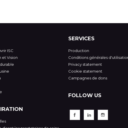
SERVICES
rir ISC
Production
 et Vision
Conditions générales d'utilisatio
 durable
Privacy statement
usine
Cookie statement
n
Campagnes de dons
e
FOLLOW US
PIRATION
les