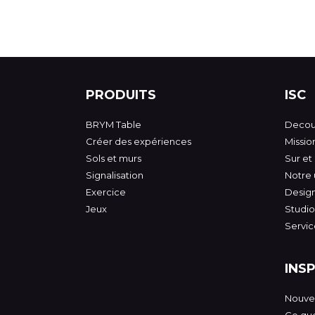
PRODUITS
ISC
BRYM Table
Decouv
Créer des expériences
Mission
Sols et murs
Sur et
Signalisation
Notre 
Exercice
Desig
Jeux
Studio
Servic
INS
Nouvel