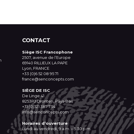
CONTACT
Siège ISC Francophone
2507, avenue de l’Europe
n
69140 RILLIEUX LA PAPE
Lyon, FRANCE
+33 (0)6 52 08 95 71
france@senconcepts.com
SIÈGE DE ISC
De Linge 41
8253PJ Dronten, Pays-Bas
+31 (0)321 387 734
info@senconcepts.com
Horaires d’ouverture
Lundi au vendredi, 9 a.m. – 5.30 p.m.