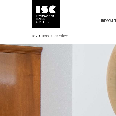
BRYM 
Skip
IKC
Inspiration Wheel
to
main
content