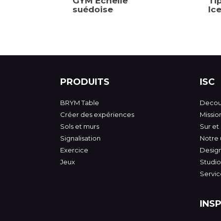
GYM Échelle
Ti
suédoise
Ic
PRODUITS
ISC
BRYM Table
Decouv
Créer des expériences
Mission
Sols et murs
Sur et
Signalisation
Notre 
Exercice
Desig
Jeux
Studio
Servic
INS