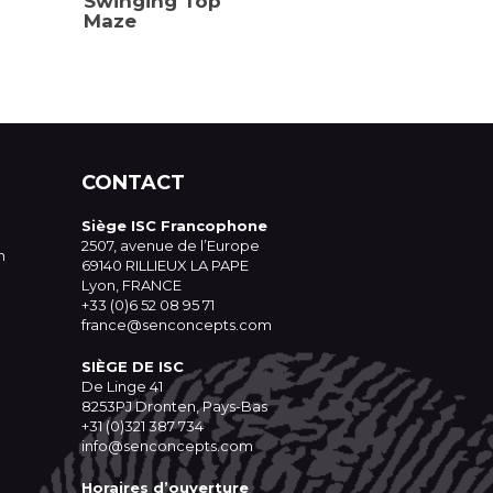
Swinging Top
Maze
CONTACT
Siège ISC Francophone
2507, avenue de l’Europe
n
69140 RILLIEUX LA PAPE
Lyon, FRANCE
+33 (0)6 52 08 95 71
france@senconcepts.com
SIÈGE DE ISC
De Linge 41
8253PJ Dronten, Pays-Bas
+31 (0)321 387 734
info@senconcepts.com
Horaires d’ouverture