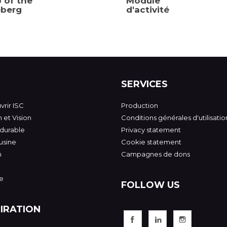
p of the
Module
eberg
d'activité
SERVICES
rir ISC
Production
 et Vision
Conditions générales d'utilisatio
 durable
Privacy statement
usine
Cookie statement
n
Campagnes de dons
e
FOLLOW US
PIRATION