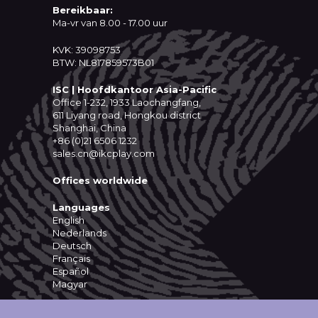
Bereikbaar:
Ma-vr van 8.00 - 17.00 uur
KVK: 39098753
BTW: NL817859573B01
ISC | Hoofdkantoor Asia-Pacific
Office 1-232, 1933 Laochangfang,
611 Liyang road, Hongkou district
Shanghai, China
+86 (0)21 6506 1232
sales.cn@ikcplay.com
Offices worldwide
Languages
English
Nederlands
Deutsch
Français
Español
Magyar