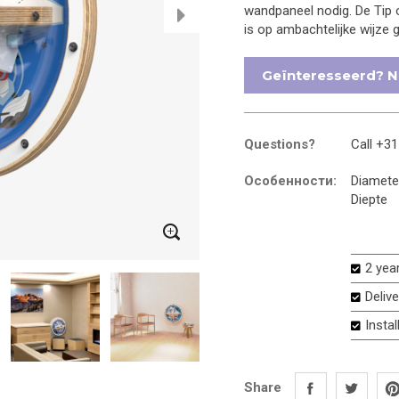
wandpaneel nodig. De Tip o
is op ambachtelijke wijze 
Geïnteresseerd? N
Questions?
Call +31
Особенности
Diamete
Diepte
2 yea
Deliv
Instal
Facebook
Twitt
Share