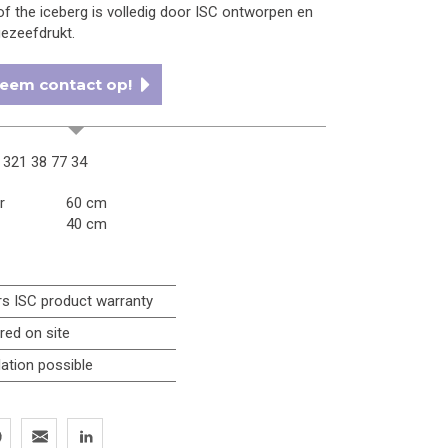
f the iceberg is volledig door ISC ontworpen en
gezeefdrukt.
eem contact op!
 321 38 77 34
r
60 cm
40 cm
rs ISC product warranty
ered on site
lation possible
er
Pinterest
Email
LinkedIn