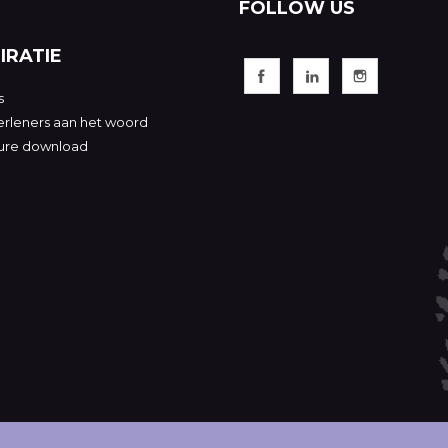
FOLLOW US
IRATIE
s
rleners aan het woord
ure download