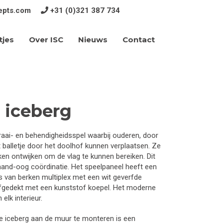
epts.com
+31 (0)321 387 734
tjes
Over ISC
Contact
Nieuws
e iceberg
draai- en behendigheidsspel waarbij ouderen, door
et balletje door het doolhof kunnen verplaatsen. Ze
 ontwijken om de vlag te kunnen bereiken. Dit
hand-oog coördinatie. Het speelpaneel heeft een
s van berken multiplex met een wit geverfde
afgedekt met een kunststof koepel. Het moderne
 elk interieur.
he iceberg aan de muur te monteren is een