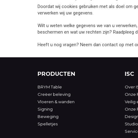
Doordat wij cookies gebruiken met als doel om ge
verwerken wij uw gegevens.
Wilt u weten welke gegevens we van u verwerken,
beschermen en wat uw rechten zijn? Raadpleeg d
Heeft u nog vragen? Neem dan contact op met 
PRODUCTEN
ISC
BRYM Table
Over I
Creëer beleving
Onze F
Vloeren & wanden
Veilig
Signing
Onze 
Beweging
Desig
Spelletjes
Studio
Servic