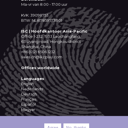
Ma-vr van 8.00 - 17.00 uur
KVK: 39098753
BTW: NL817859573B01
ISC | Hoofdkantoor Asia-Pacific
Office 1-232, 1933 Laochangfang,
611 Liyang road, Hongkou district
Shanghai, China
+86 (0)21 6506 1232
sales.cn@ikcplay.com
Offices worldwide
Languages
English
Nederlands
Deutsch
Français
Español
Magyar
Agree
No, thanks