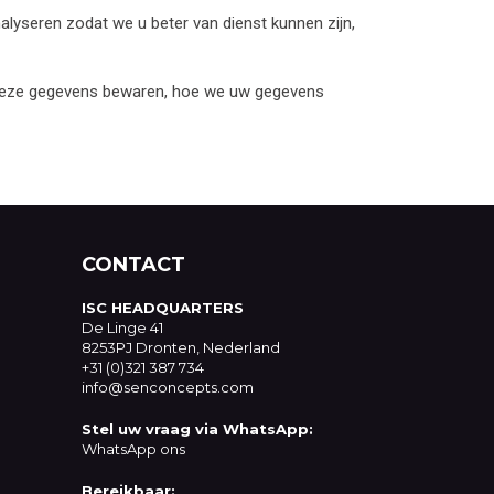
lyseren zodat we u beter van dienst kunnen zijn,
e deze gegevens bewaren, hoe we uw gegevens
CONTACT
ISC HEADQUARTERS
De Linge 41
8253PJ Dronten, Nederland
+31 (0)321 387 734
info@senconcepts.com
Stel uw vraag via WhatsApp:
WhatsApp ons
Bereikbaar: