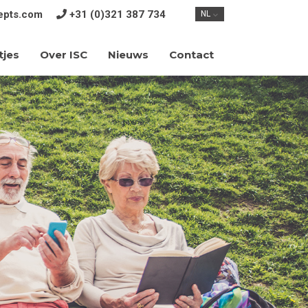
epts.com
+31 (0)321 387 734
NL
tjes
Over ISC
Contact
Nieuws