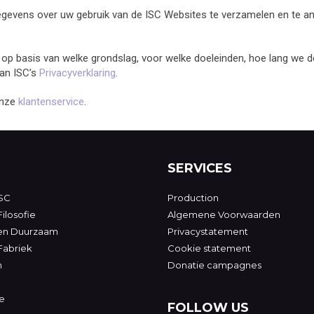
gevens over uw gebruik van de ISC Websites te verzamelen en te ana
 op basis van welke grondslag, voor welke doeleinden, hoe lang w
an ISC’s
Privacyverklaring
.
onze
klantenservice
.
SERVICES
SC
Production
ilosofie
Algemene Voorwaarden
 en Duurzaam
Privacystatement
Fabriek
Cookie statement
n
Donatie campagnes
e
FOLLOW US