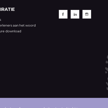
IRATIE
s
rleners aan het woord
ure download