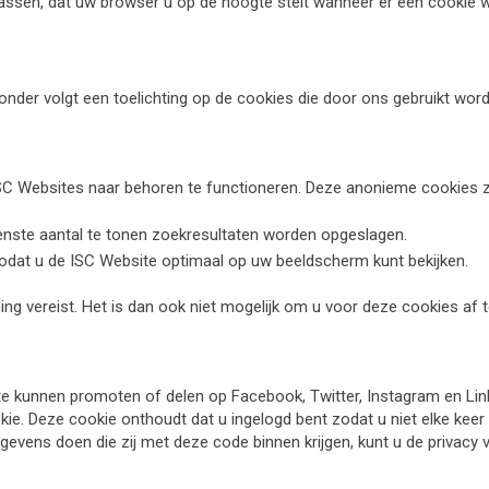
assen, dat uw browser u op de hoogte stelt wanneer er een cookie w
onder volgt een toelichting op de cookies die door ons gebruikt wor
ISC Websites naar behoren te functioneren. Deze anonieme cookies 
wenste aantal te tonen zoekresultaten worden opgeslagen.
odat u de ISC Website optimaal op uw beeldscherm kunt bekijken.
g vereist. Het is dan ook niet mogelijk om u voor deze cookies af 
e kunnen promoten of delen op Facebook, Twitter, Instagram en Link
ie. Deze cookie onthoudt dat u ingelogd bent zodat u niet elke keer 
egevens doen die zij met deze code binnen krijgen, kunt u de privacy 