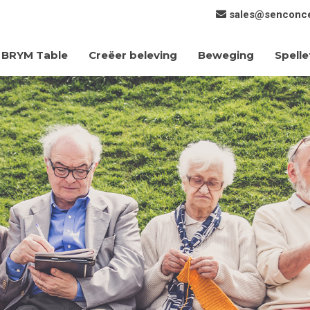
sales@senconc
Creëer beleving
Beweging
Spelle
BRYM Table