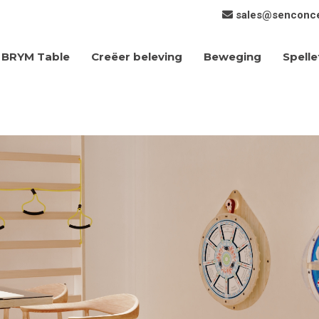
sales@senconc
Creëer beleving
Beweging
Spelle
BRYM Table