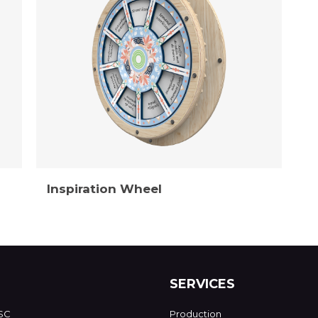
Inspiration Wheel
SERVICES
SC
Production