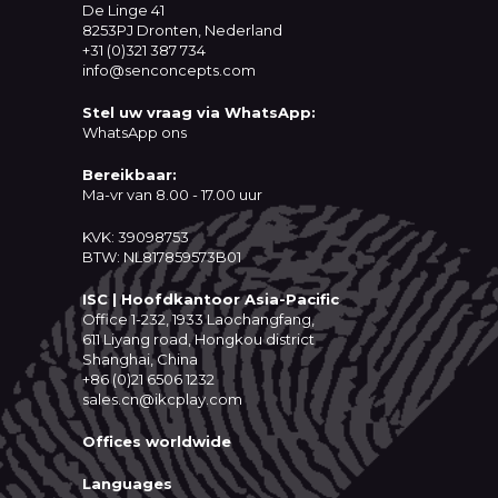
De Linge 41
8253PJ Dronten, Nederland
+31 (0)321 387 734
info@senconcepts.com
Stel uw vraag via WhatsApp:
WhatsApp ons
Bereikbaar:
Ma-vr van 8.00 - 17.00 uur
KVK: 39098753
BTW: NL817859573B01
ISC | Hoofdkantoor Asia-Pacific
Office 1-232, 1933 Laochangfang,
611 Liyang road, Hongkou district
Shanghai, China
+86 (0)21 6506 1232
sales.cn@ikcplay.com
Offices worldwide
Languages