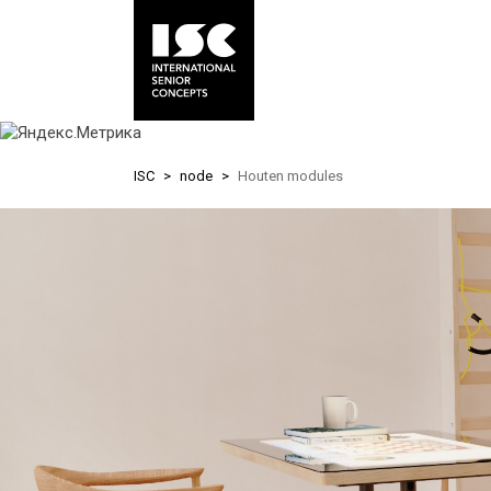
Skip
to
ISC
node
Houten modules
main
content