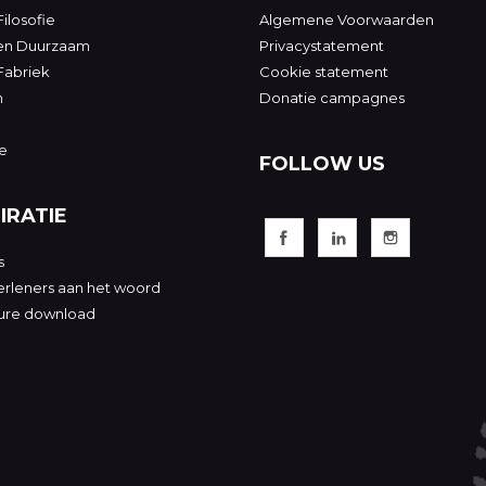
ilosofie
Algemene Voorwaarden
 en Duurzaam
Privacystatement
Fabriek
Cookie statement
n
Donatie campagnes
e
FOLLOW US
IRATIE
s
rleners aan het woord
ure download