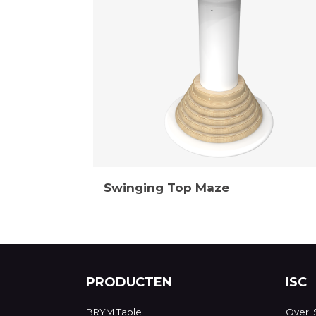
Swinging Top Maze
PRODUCTEN
ISC
BRYM Table
Over I