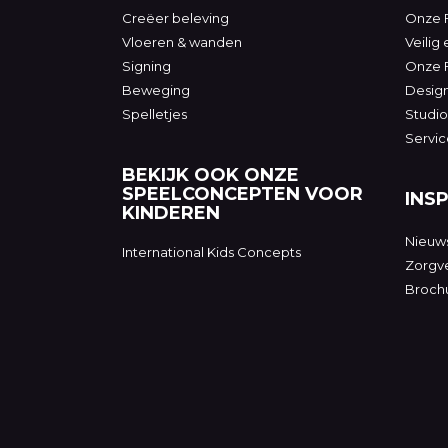
Creëer beleving
Onze F
Vloeren & wanden
Veilig
Signing
Onze 
Beweging
Desig
Spelletjes
Studio
Servic
BEKIJK OOK ONZE
SPEELCONCEPTEN VOOR
INSP
KINDEREN
Nieuw
International Kids Concepts
Zorgve
Broch