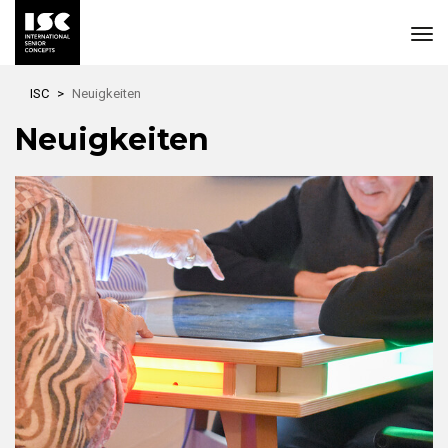
Skip
ISC
Neuigkeiten
to
main
Neuigkeiten
content